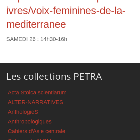
ivres/voix-feminines-de-la-
mediterranee
SAMEDI 26 : 14h30-16h
Les collections PETRA
Acta Stoica scientiarum
ALTER-NARRATIVES
AnthologieS
Anthropologiques
Cahiers d'Asie centrale