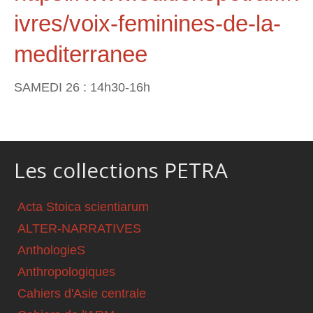
ivres/voix-feminines-de-la-
mediterranee
SAMEDI 26 : 14h30-16h
Les collections PETRA
Acta Stoica scientiarum
ALTER-NARRATIVES
AnthologieS
Anthropologiques
Cahiers d'Asie centrale