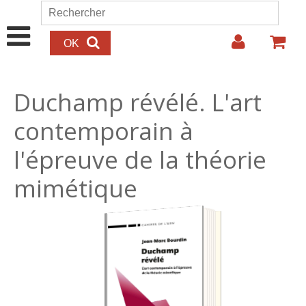
Aller au contenu principal
Rechercher
Formulaire de recherche
Duchamp révélé. L'art
contemporain à
l'épreuve de la théorie
mimétique
19.00€