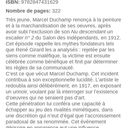
ISBN:
9782847431629
Nombre de pages:
322
Très jeune, Marcel Duchamp renonça à la peinture
et à la marchandisation de ses oeuvres, après
avoir subi l’exclusion de son
Nu descendant un
escalier n° 2
du Salon des Indépendants, en 1912.
Cet épisode rappelle les mythes fondateurs tels
que René Girard les a analysés : rejetée par les
siens comme maléfique, la victime est ensuite
célébrée comme bénéfique et finit par déterminer
les règles de sa communauté.
C’est ce que vécut Marcel Duchamp. Cet incident
contribua à son exceptionnelle lucidité. L’artiste le
redoubla ainsi délibérément, en 1917, en exposant
un urinoir, voulant par là interroger sur l’existence
d’oeuvres qui ne seraient pas d’art.
Cette pénétration lui conféra une capacité à
échapper au jeu des rivalités mimétiques, dans
une discrétion qui n’eut d’égal que l’accroissement
paradoxal de sa renommée. Cet événement
dérisoire en apparence eut une influence