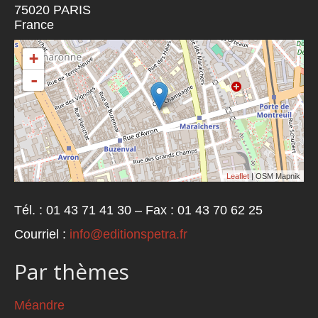
75020
PARIS
France
+
-
Leaflet
| OSM Mapnik
Tél. : 01 43 71 41 30 – Fax : 01 43 70 62 25
Courriel :
info@editionspetra.fr
Par thèmes
Méandre