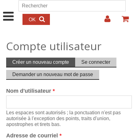
Aller au contenu principal
Rechercher
Formulaire de recherche
Compte utilisateur
Onglets principaux
Créer un nouveau compte
(onglet
Se connecter
actif)
Demander un nouveau mot de passe
Nom d'utilisateur
*
Les espaces sont autorisés ; la ponctuation n'est pas
autorisée à l'exception des points, traits d'union,
apostrophes et tirets bas.
Adresse de courriel
*