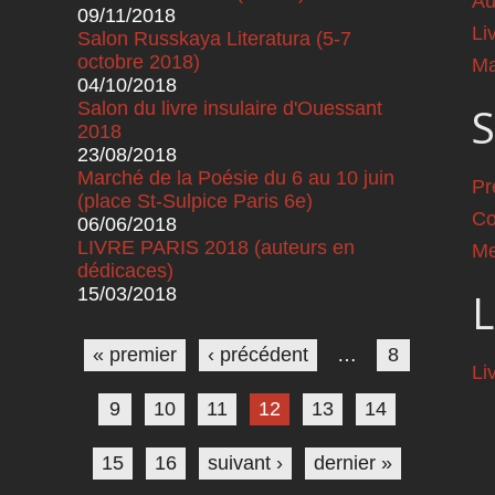
Au
09/11/2018
Li
Salon Russkaya Literatura (5-7
octobre 2018)
Ma
04/10/2018
Salon du livre insulaire d'Ouessant
S
2018
23/08/2018
Marché de la Poésie du 6 au 10 juin
Pr
(place St-Sulpice Paris 6e)
Co
06/06/2018
LIVRE PARIS 2018 (auteurs en
Me
dédicaces)
15/03/2018
L
Pages
« premier
‹ précédent
…
8
Li
9
10
11
12
13
14
15
16
suivant ›
dernier »