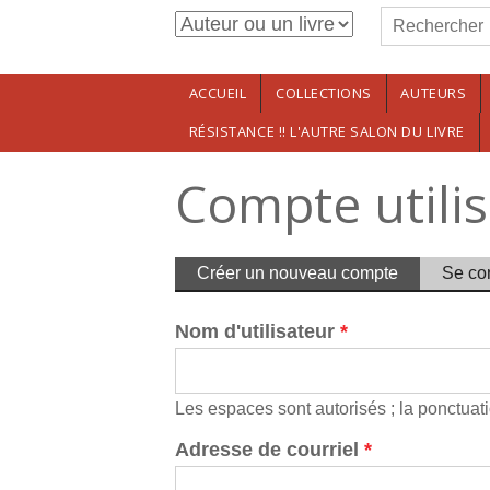
Formulaire de r
Aller au contenu principal
Rechercher
ACCUEIL
COLLECTIONS
AUTEURS
RÉSISTANCE !! L'AUTRE SALON DU LIVRE
Compte utili
Onglets princip
Créer un nouveau compte
(onglet
Se co
actif)
Nom d'utilisateur
*
Les espaces sont autorisés ; la ponctuatio
Adresse de courriel
*