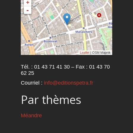
+
-
Leaflet
| OSM Mapnik
Tél. : 01 43 71 41 30 – Fax : 01 43 70
62 25
Courriel :
info@editionspetra.fr
Par thèmes
Méandre