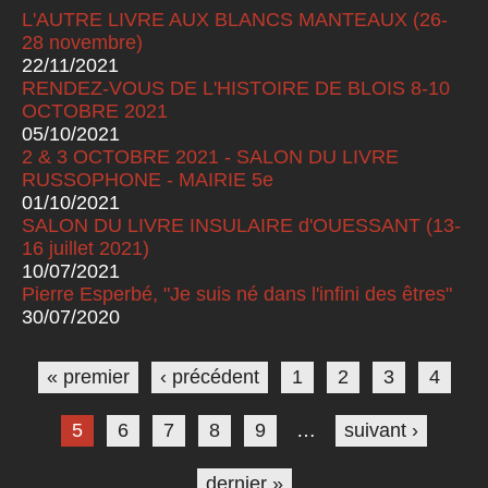
L'AUTRE LIVRE AUX BLANCS MANTEAUX (26-
28 novembre)
22/11/2021
RENDEZ-VOUS DE L'HISTOIRE DE BLOIS 8-10
OCTOBRE 2021
05/10/2021
2 & 3 OCTOBRE 2021 - SALON DU LIVRE
RUSSOPHONE - MAIRIE 5e
01/10/2021
SALON DU LIVRE INSULAIRE d'OUESSANT (13-
16 juillet 2021)
10/07/2021
Pierre Esperbé, "Je suis né dans l'infini des êtres"
30/07/2020
Pages
« premier
‹ précédent
1
2
3
4
5
6
7
8
9
…
suivant ›
dernier »