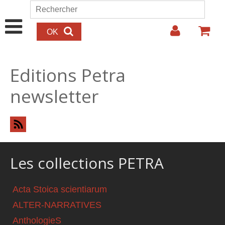
Aller au contenu principal
Rechercher
Formulaire de recherche
Editions Petra
newsletter
Les collections PETRA
Acta Stoica scientiarum
ALTER-NARRATIVES
AnthologieS