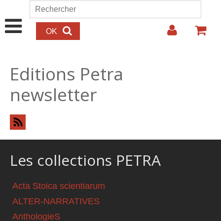
Aller au contenu principal
Rechercher
Formulaire de recherche
Editions Petra
newsletter
Les collections PETRA
Acta Stoica scientiarum
ALTER-NARRATIVES
AnthologieS