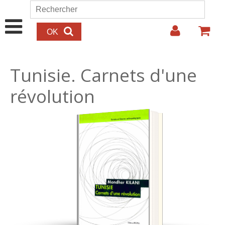
Aller au contenu principal
Rechercher
Formulaire de recherche
Tunisie. Carnets d'une
révolution
25.00€