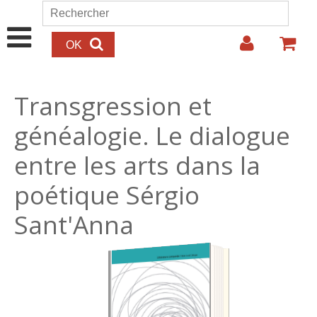
Aller au contenu principal
Rechercher
Formulaire de recherche
Transgression et
généalogie. Le dialogue
entre les arts dans la
poétique Sérgio
Sant'Anna
23.00€