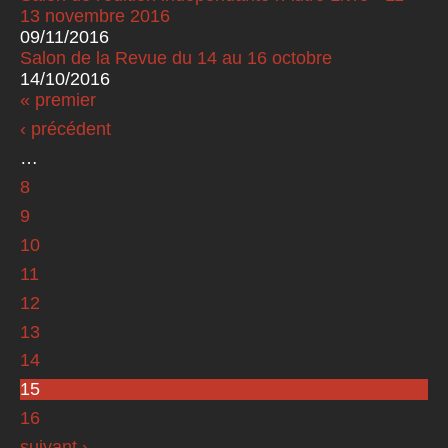
13 novembre 2016
09/11/2016
Salon de la Revue du 14 au 16 octobre
14/10/2016
« premier
Pages
‹ précédent
…
8
9
10
11
12
13
14
15
16
suivant ›