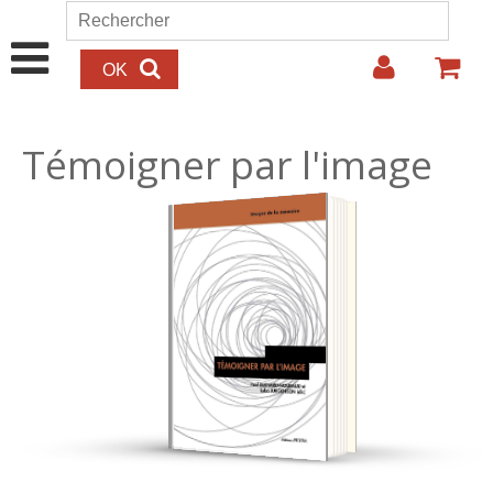
Aller au contenu principal
Rechercher
Formulaire de recherche
Témoigner par l'image
27.00€