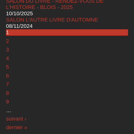
SALON DU LIVRE - RENDEZ-VOUS DE
L'HISTOIRE - BLOIS - 2025
10/10/2025
SALON L'AUTRE LIVRE D'AUTOMNE
08/11/2024
1
Pages
2
3
4
5
6
7
8
9
…
suivant ›
dernier »