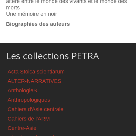
altéré entre le monde des vivants et le monde des
morts
Une mémoire en noir
Biographies des auteurs
Les collections PETRA
Acta Stoica scientiarum
ALTER-NARRATIVES
AnthologieS
Anthropologiques
Cahiers d'Asie centrale
Cahiers de l'ARM
Centre-Asie