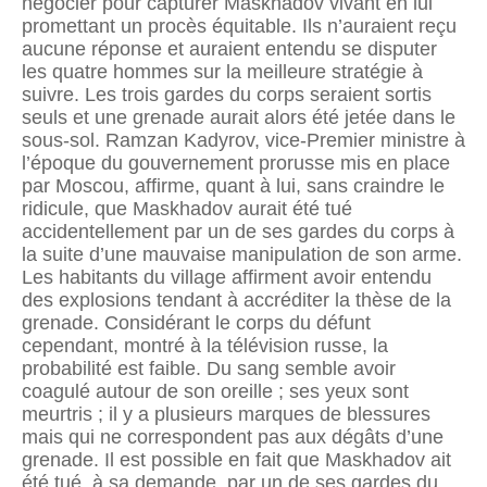
négocier pour capturer Maskhadov vivant en lui
promettant un procès équitable. Ils n’auraient reçu
aucune réponse et auraient entendu se disputer
les quatre hommes sur la meilleure stratégie à
suivre. Les trois gardes du corps seraient sortis
seuls et une grenade aurait alors été jetée dans le
sous-sol. Ramzan Kadyrov, vice-Premier ministre à
l’époque du gouvernement prorusse mis en place
par Moscou, affirme, quant à lui, sans craindre le
ridicule, que Maskhadov aurait été tué
accidentellement par un de ses gardes du corps à
la suite d’une mauvaise manipulation de son arme.
Les habitants du village affirment avoir entendu
des explosions tendant à accréditer la thèse de la
grenade. Considérant le corps du défunt
cependant, montré à la télévision russe, la
probabilité est faible. Du sang semble avoir
coagulé autour de son oreille ; ses yeux sont
meurtris ; il y a plusieurs marques de blessures
mais qui ne correspondent pas aux dégâts d’une
grenade. Il est possible en fait que Maskhadov ait
été tué, à sa demande, par un de ses gardes du