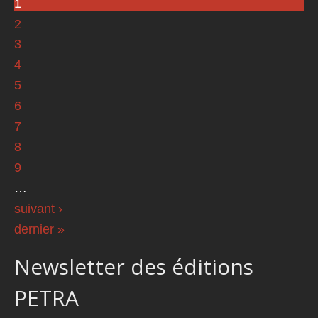
1
Pages
2
3
4
5
6
7
8
9
…
suivant ›
dernier »
Newsletter des éditions
PETRA