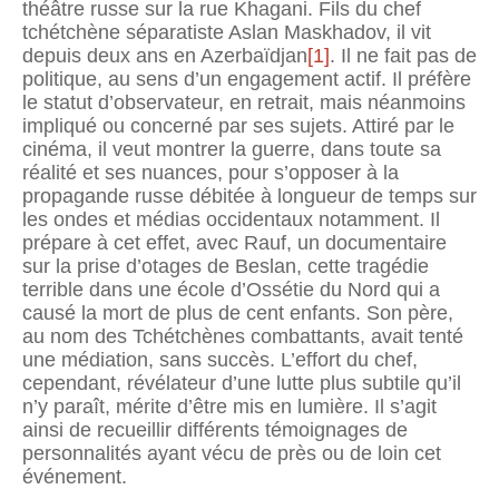
théâtre russe sur la rue Khagani. Fils du chef
tchétchène séparatiste Aslan Maskhadov, il vit
depuis deux ans en Azerbaïdjan
[1]
. Il ne fait pas de
politique, au sens d’un engagement actif. Il préfère
le statut d’obser­vateur, en retrait, mais néanmoins
impliqué ou concerné par ses sujets. Attiré par le
cinéma, il veut montrer la guerre, dans toute sa
réalité et ses nuances, pour s’opposer à la
propagande russe débitée à longueur de temps sur
les ondes et médias occidentaux notamment. Il
prépare à cet effet, avec Rauf, un documentaire
sur la prise d’otages de Beslan, cette tragédie
terrible dans une école d’Ossétie du Nord qui a
causé la mort de plus de cent enfants. Son père,
au nom des Tchétchènes combattants, avait tenté
une médiation, sans succès. L’effort du chef,
cependant, révélateur d’une lutte plus subtile qu’il
n’y paraît, mérite d’être mis en lumière. Il s’agit
ainsi de recueillir différents témoignages de
personnalités ayant vécu de près ou de loin cet
événement.