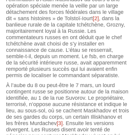
opération spéciale menée la veille par un large
détachement des forces fédérales dans le village
dit « sans histoires » de Tolstoï-Iourt
[2]
, dans la
banlieue rurale de la capitale tchétchène, Grozny,
majoritairement loyal à la Russie. Les
commentateurs russes en ont déduit que le chef
tchétchène avait choisi de s’y installer en
connaissance de cause. L’étau se resserrait,
semble-t-il, depuis un moment. Le fsb, en charge
de la sécurité intérieure russe, avait apparemment
remporté plusieurs succès qui lui avaient enfin
permis de localiser le commandant séparatiste.
À l’aube du 8 ou peut-être le 7 mars, un lourd
contingent russe se positionne autour de la maison
identifiée, au 1 de la rue Suvorov. Le propriétaire,
terrorisé, n’oppose aucune résistance et indique le
lieu, au sous-sol, où se cachent Maskhadov et trois
de ses gardes du corps, un certain Illiskhanov et
les frères Murdachev
[3]
. Ensuite les versions
divergent. Les Russes disent avoir tenté de