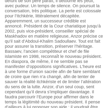
défunt de son père paraît, il détourne les yeux,
avec pudeur. Un temps de silence. On poursuit la
conversation, très politique. La perte est colossale
pour l’Itchkérie, littéralement décapitée.
Apparemment, un successeur crédible est
annoncé. Président de la Cour chariatique jusqu’à
2002, puis vice-président, conseiller spécial de
Maskhadov en matière religieuse, Anzor précise ce
qu’il sait d’Abdoul-Khalim Sadoullaev. Tout est fait
pour assurer la transition, préserver l’héritage.
Bassaev, l’ancien compétiteur et chef de file
islamiste en 1998, reconnaît le nouveau président.
En diaspora, de même, il ne semble pas se
manifester d’oppositions significatives. L’heure est
à une forme d’union sacrée afin de faire semblant
de croire que rien n’a changé, afin de tenter de
sauver la réalité itchkériste et de limiter l’altération
du sens de la lutte. Anzor, d’un seul coup, sent
cependant qu’il devra s’impliquer davantage. Il
faudra parcourir l’Europe pour affirmer dans le
temps la légitimité du nouveau président. Il pense
d’ailleurs à lui proposer son aide ; il voudrait être