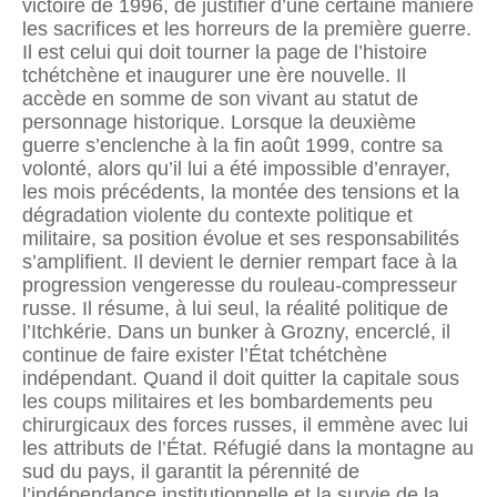
victoire de 1996, de justifier d’une certaine manière
les sacrifices et les horreurs de la première guerre.
Il est celui qui doit tourner la page de l’histoire
tchétchène et inaugurer une ère nouvelle. Il
accède en somme de son vivant au statut de
personnage historique. Lorsque la deuxième
guerre s’enclenche à la fin août 1999, contre sa
volonté, alors qu’il lui a été impossible d’enrayer,
les mois précédents, la montée des tensions et la
dégradation violente du contexte politique et
militaire, sa position évolue et ses responsabilités
s’amplifient. Il devient le dernier rempart face à la
progression vengeresse du rouleau-compresseur
russe. Il résume, à lui seul, la réalité politique de
l’Itchkérie. Dans un bunker à Grozny, encerclé, il
continue de faire exister l’État tchétchène
indépendant. Quand il doit quitter la capitale sous
les coups militaires et les bombardements peu
chirurgicaux des forces russes, il emmène avec lui
les attributs de l’État. Réfugié dans la montagne au
sud du pays, il garantit la pérennité de
l’indépendance institutionnelle et la survie de la