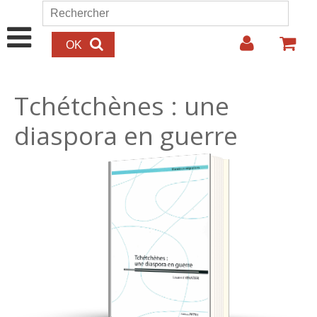
Aller au contenu principal
Rechercher
Formulaire de recherche
Tchétchènes : une
diaspora en guerre
23.00€