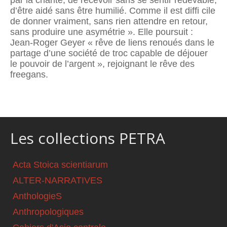
par la charité, de recevoir sans se sentir redevable,
d’être aidé sans être humilié. Comme il est difﬁ cile
de donner vraiment, sans rien attendre en retour,
sans produire une asymétrie ». Elle poursuit :
Jean-Roger Geyer « rêve de liens renoués dans le
partage d’une société de troc capable de déjouer
le pouvoir de l’argent », rejoignant le rêve des
freegans.
Les collections PETRA
Acta Stoica scientiarum
ALTER-NARRATIVES
AnthologieS
Anthropologiques