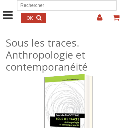
Aller au contenu principal
Rechercher
Formulaire de recherche
Sous les traces.
Anthropologie et
contemporanéité
16.00€