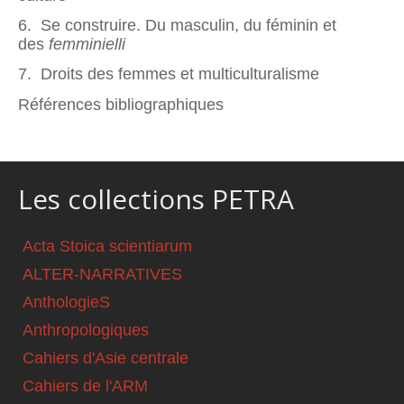
6. Se construire. Du masculin, du féminin et
des
femminielli
7. Droits des femmes et multiculturalisme
Références bibliographiques
Les collections PETRA
Acta Stoica scientiarum
ALTER-NARRATIVES
AnthologieS
Anthropologiques
Cahiers d'Asie centrale
Cahiers de l'ARM