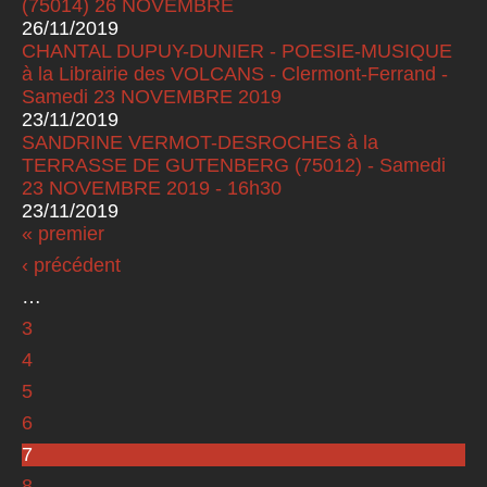
(75014) 26 NOVEMBRE
26/11/2019
CHANTAL DUPUY-DUNIER - POESIE-MUSIQUE
à la Librairie des VOLCANS - Clermont-Ferrand -
Samedi 23 NOVEMBRE 2019
23/11/2019
SANDRINE VERMOT-DESROCHES à la
TERRASSE DE GUTENBERG (75012) - Samedi
23 NOVEMBRE 2019 - 16h30
23/11/2019
« premier
Pages
‹ précédent
…
3
4
5
6
7
8