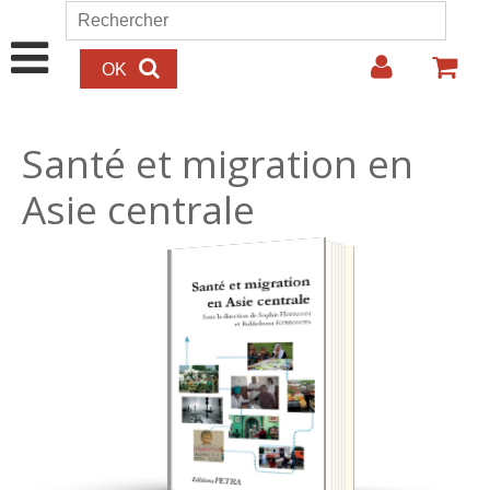
Aller au contenu principal
Rechercher
Formulaire de recherche
Santé et migration en
Asie centrale
30.00€