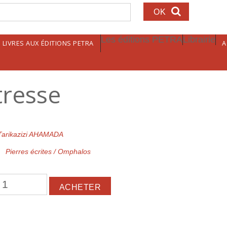
echerche
Les éditions PETRA
Librairie
LIVRES AUX ÉDITIONS PETRA
A
tresse
Tarikazizi AHAMADA
Pierres écrites / Omphalos