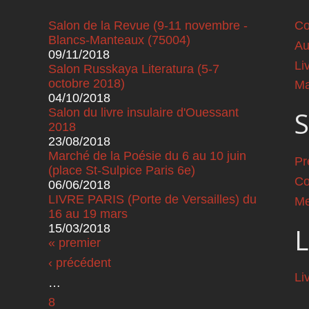
Salon de la Revue (9-11 novembre -
Co
Blancs-Manteaux (75004)
Au
09/11/2018
Li
Salon Russkaya Literatura (5-7
octobre 2018)
Ma
04/10/2018
Salon du livre insulaire d'Ouessant
S
2018
23/08/2018
Marché de la Poésie du 6 au 10 juin
Pr
(place St-Sulpice Paris 6e)
Co
06/06/2018
LIVRE PARIS (Porte de Versailles) du
Me
16 au 19 mars
15/03/2018
L
Pages
« premier
‹ précédent
Li
…
8