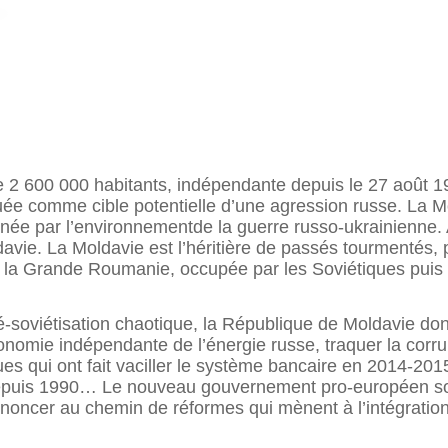
 2 600 000 habitants, indépendante depuis le 27 août 199
quée comme cible potentielle d’une agression russe. La Mol
rnée par l’environnementde la guerre russo-ukrainienne
davie. La Moldavie est l’héritière de passés tourmentés
ns la Grande Roumanie, occupée par les Soviétiques pui
soviétisation chaotique, la République de Moldavie dont 
nomie indépendante de l’énergie russe, traquer la corru
ues qui ont fait vaciller le système bancaire en 2014-2015,
s depuis 1990… Le nouveau gouvernement pro-européen s
 renoncer au chemin de réformes qui mènent à l’intégrati