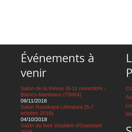
Événements à
L
venir
Salon de la Revue (9-11 novembre -
Co
Blancs-Manteaux (75004)
Au
09/11/2018
Li
Salon Russkaya Literatura (5-7
octobre 2018)
Ma
04/10/2018
Salon du livre insulaire d'Ouessant
S
2018