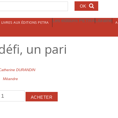
echerche
Les éditions PETRA
Librairie
LIVRES AUX ÉDITIONS PETRA
A
défi, un pari
Catherine DURANDIN
Méandre