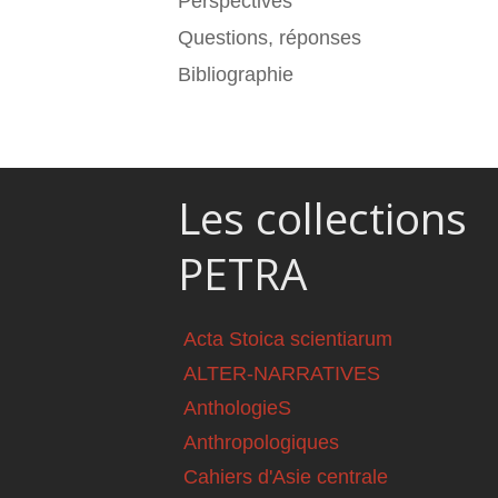
Perspectives
Questions, réponses
Bibliographie
Les collections
PETRA
Acta Stoica scientiarum
ALTER-NARRATIVES
AnthologieS
Anthropologiques
Cahiers d'Asie centrale