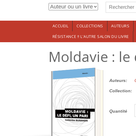
Formulaire de r
Aller au contenu principal
Rechercher
ACCUEIL
COLLECTIONS
AUTEURS
RÉSISTANCE !! L'AUTRE SALON DU LIVRE
Moldavie : le 
19.00€
Auteurs:
Collection:
Quantité