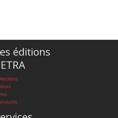
es éditions
PETRA
llections
teurs
vres
nuscrits
ervices