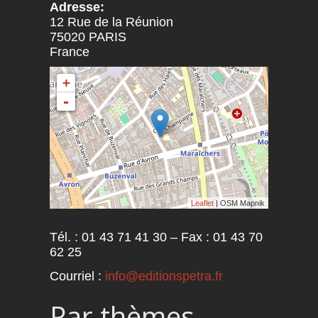
Adresse:
12 Rue de la Réunion
75020
PARIS
France
+
-
Leaflet
| OSM Mapnik
Tél. : 01 43 71 41 30 – Fax : 01 43 70
62 25
Courriel :
info@editionspetra.fr
Par thèmes