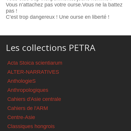
Vous n’attachez pas votre ourse.Vous ne la battez
pas !
C’est trop dangereux ! Une ourse en liberté !
Les collections PETRA
Acta Stoica scientiarum
ALTER-NARRATIVES
AnthologieS
Anthropologiques
Cahiers d'Asie centrale
Cahiers de l'ARM
Centre-Asie
Classiques hongrois