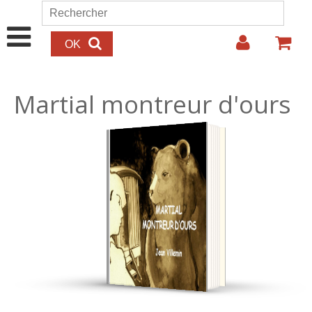
Aller au contenu principal
Rechercher
Formulaire de recherche
Martial montreur d'ours
15.00€