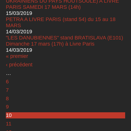
UKRAINIENS DU PAYS HOUTSOULE) A LIVRE
PARIS SAMEDI 17 MARS (14h)
15/03/2019
PETRA A LIVRE PARIS (stand 54) du 15 au 18
MARS
14/03/2019
"LES DANUBIENNES" stand BRATISLAVA (E101)
Dimanche 17 mars (17h) à Livre Paris
14/03/2019
« premier
Pages
‹ précédent
…
6
7
8
9
10
11