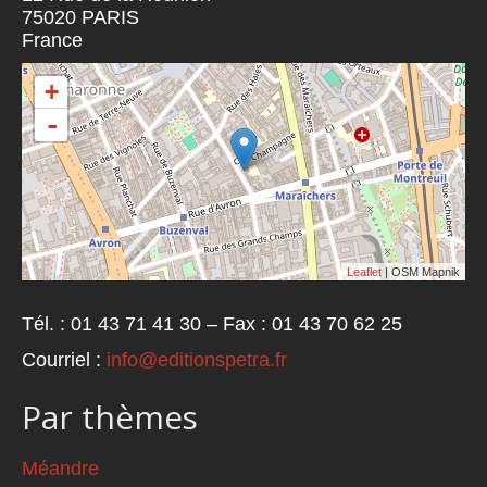
75020
PARIS
France
+
-
Leaflet
| OSM Mapnik
Tél. : 01 43 71 41 30 – Fax : 01 43 70 62 25
Courriel :
info@editionspetra.fr
Par thèmes
Méandre