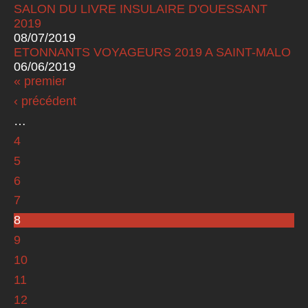
SALON DU LIVRE INSULAIRE D'OUESSANT
2019
08/07/2019
ETONNANTS VOYAGEURS 2019 A SAINT-MALO
06/06/2019
« premier
Pages
‹ précédent
…
4
5
6
7
8
9
10
11
12