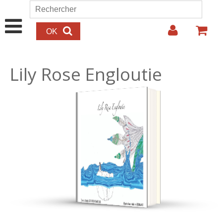
Aller au contenu principal
Rechercher
Formulaire de recherche
Lily Rose Engloutie
16.00€