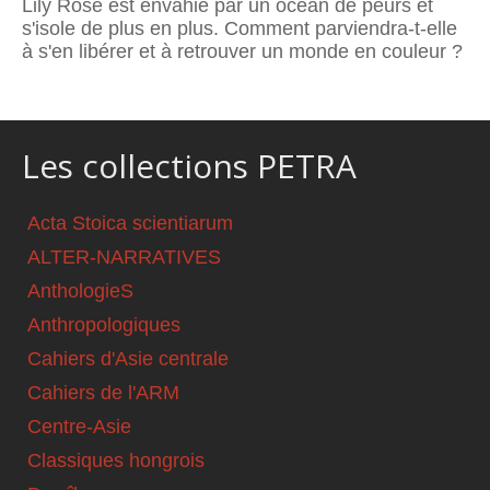
Lily Rose est envahie par un océan de peurs et
s'isole de plus en plus. Comment parviendra-t-elle
à s'en libérer et à retrouver un monde en couleur ?
Les collections PETRA
Acta Stoica scientiarum
ALTER-NARRATIVES
AnthologieS
Anthropologiques
Cahiers d'Asie centrale
Cahiers de l'ARM
Centre-Asie
Classiques hongrois