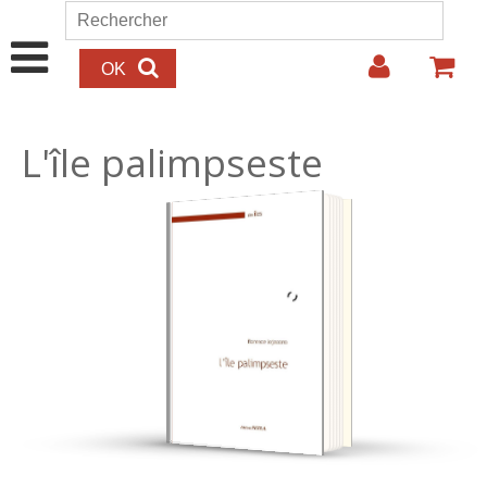
Aller au contenu principal
Rechercher
Formulaire de recherche
L'île palimpseste
20.00€