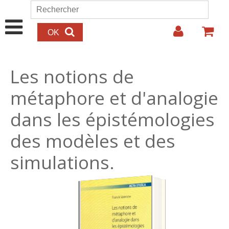
Aller au contenu principal
Rechercher
Formulaire de recherche
Les notions de
métaphore et d'analogie
dans les épistémologies
des modèles et des
simulations.
12.00€