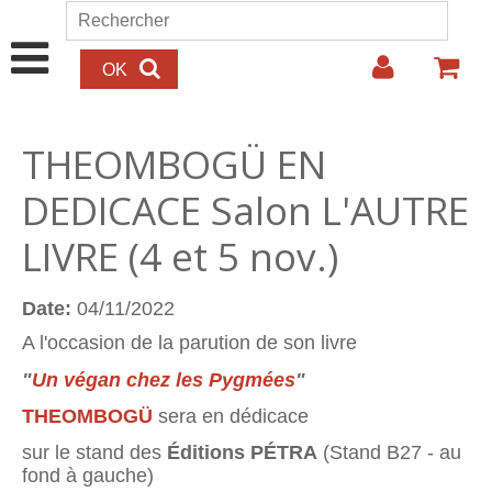
Aller au contenu principal
Rechercher
Formulaire de recherche
THEOMBOGÜ EN
DEDICACE Salon L'AUTRE
LIVRE (4 et 5 nov.)
Date:
04/11/2022
A l'occasion de la parution de son livre
"
Un végan chez les Pygmées
"
THEOMBOGÜ
sera en dédicace
sur le stand des
Éditions PÉTRA
(Stand B27 - au
fond à gauche)