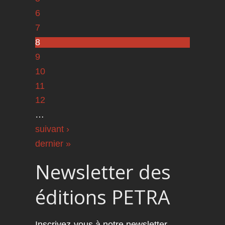
6
7
8
9
10
11
12
…
suivant ›
dernier »
Newsletter des
éditions PETRA
Inscrivez-vous à notre newsletter.