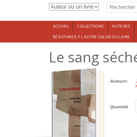
Formulaire de r
Aller au contenu principal
Rechercher
ACCUEIL
COLLECTIONS
AUTEURS
RÉSISTANCE !! L'AUTRE SALON DU LIVRE
Le sang séch
15.00€
Auteurs:
Quantité