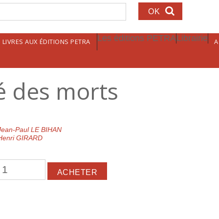
echerche
Les éditions PETRA
Librairie
LIVRES AUX ÉDITIONS PETRA
A
é des morts
Jean-Paul LE BIHAN
Henri GIRARD