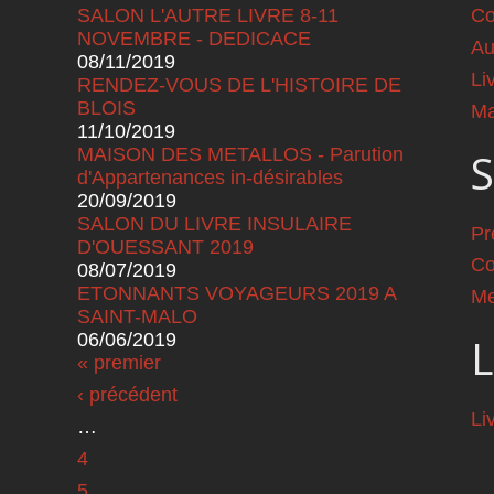
SALON L'AUTRE LIVRE 8-11
Co
NOVEMBRE - DEDICACE
Au
08/11/2019
Li
RENDEZ-VOUS DE L'HISTOIRE DE
BLOIS
Ma
11/10/2019
MAISON DES METALLOS - Parution
S
d'Appartenances in-désirables
20/09/2019
SALON DU LIVRE INSULAIRE
Pr
D'OUESSANT 2019
Co
08/07/2019
ETONNANTS VOYAGEURS 2019 A
Me
SAINT-MALO
06/06/2019
L
Pages
« premier
‹ précédent
Li
…
4
5