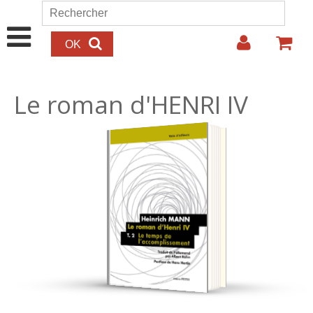
Aller au contenu principal
Rechercher
Formulaire de recherche
Le roman d'HENRI IV
35.00€