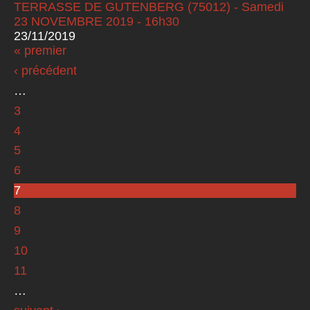
TERRASSE DE GUTENBERG (75012) - Samedi
23 NOVEMBRE 2019 - 16h30
23/11/2019
« premier
Pages
‹ précédent
…
3
4
5
6
7
8
9
10
11
…