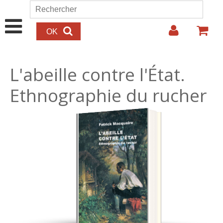
Aller au contenu principal
Rechercher
Formulaire de recherche
L'abeille contre l'État.
Ethnographie du rucher
15.00€