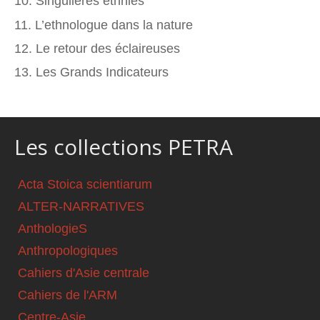
10. Singulières ethnies
11. L’ethnologue dans la nature
12. Le retour des éclaireuses
13. Les Grands Indicateurs
Les collections PETRA
Acta Stoica scientiarum
ALTER-NARRATIVES
AnthologieS
Anthropologiques
Cahiers d'Asie centrale
Cahiers de l'ARM
Centre-Asie