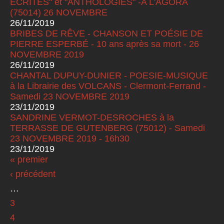
ECRITES" et "ANTHOLOGIES" -A L'AGORA
(75014) 26 NOVEMBRE
26/11/2019
BRIBES DE RÊVE - CHANSON ET POÉSIE DE
PIERRE ESPERBÉ - 10 ans après sa mort - 26
NOVEMBRE 2019
26/11/2019
CHANTAL DUPUY-DUNIER - POESIE-MUSIQUE
à la Librairie des VOLCANS - Clermont-Ferrand -
Samedi 23 NOVEMBRE 2019
23/11/2019
SANDRINE VERMOT-DESROCHES à la
TERRASSE DE GUTENBERG (75012) - Samedi
23 NOVEMBRE 2019 - 16h30
23/11/2019
« premier
Pages
‹ précédent
…
3
4