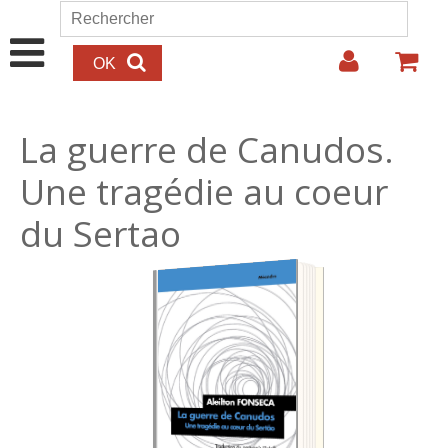
Aller au contenu principal
Rechercher
Formulaire de recherche
La guerre de Canudos.
Une tragédie au coeur
du Sertao
20.00€