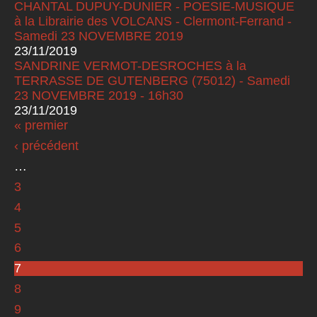
CHANTAL DUPUY-DUNIER - POESIE-MUSIQUE
à la Librairie des VOLCANS - Clermont-Ferrand -
Samedi 23 NOVEMBRE 2019
23/11/2019
SANDRINE VERMOT-DESROCHES à la
TERRASSE DE GUTENBERG (75012) - Samedi
23 NOVEMBRE 2019 - 16h30
23/11/2019
« premier
Pages
‹ précédent
…
3
4
5
6
7
8
9