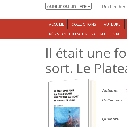
Formulaire de r
Aller au contenu principal
Rechercher
ACCUEIL
COLLECTIONS
AUTEURS
RÉSISTANCE !! L'AUTRE SALON DU LIVRE
Il était une f
sort. Le Plat
12.00€
Auteurs:
Collection:
Quantité