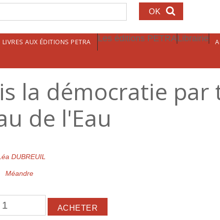
echerche
Les éditions PETRA
Librairie
LIVRES AUX ÉDITIONS PETRA
A
ois la démocratie par 
eau de l'Eau
Léa DUBREUIL
Méandre