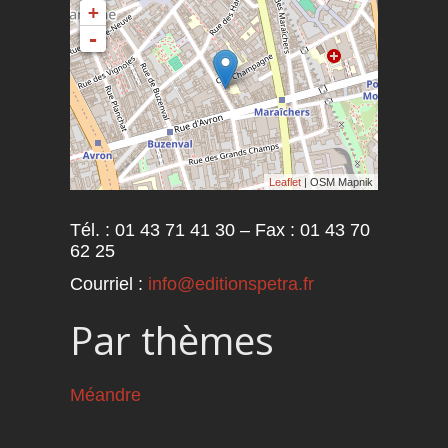
+
-
Leaflet
| OSM Mapnik
Tél. : 01 43 71 41 30 – Fax : 01 43 70
62 25
Courriel :
info@editionspetra.fr
Par thèmes
Méandre