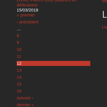
Me
dédicaces)
15/03/2018
L
Pages
« premier
‹ précédent
Li
…
8
9
10
11
12
13
14
15
16
suivant ›
dernier »