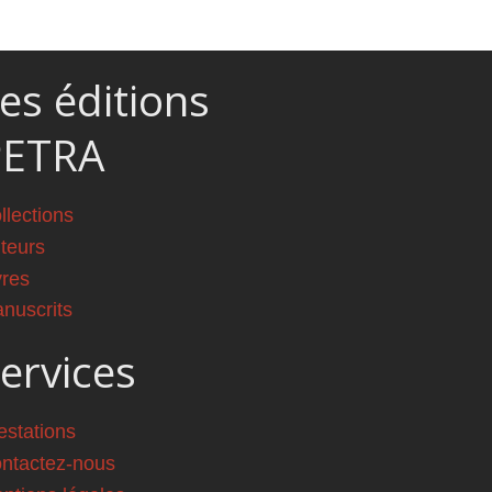
es éditions
PETRA
llections
teurs
vres
nuscrits
ervices
estations
ntactez-nous