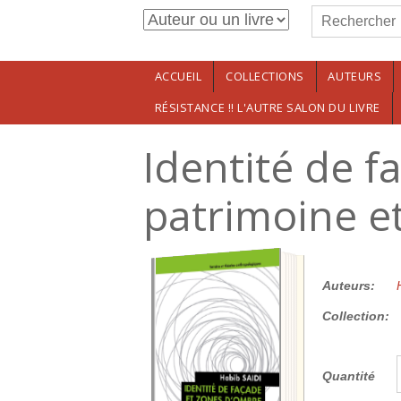
Formulaire de r
Aller au contenu principal
Rechercher
ACCUEIL
COLLECTIONS
AUTEURS
RÉSISTANCE !! L'AUTRE SALON DU LIVRE
Identité de f
patrimoine et
25.00€
Auteurs:
Collection:
Quantité