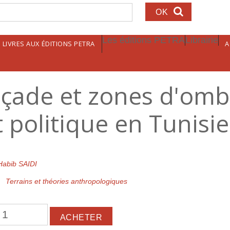
echerche
Les éditions PETRA
Librairie
LIVRES AUX ÉDITIONS PETRA
A
açade et zones d'omb
 politique en Tunisie
Habib SAIDI
Terrains et théories anthropologiques