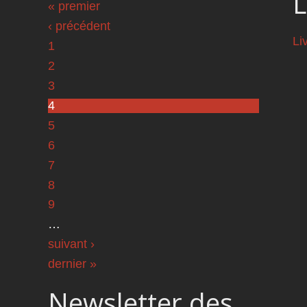
L
Pages
« premier
‹ précédent
Li
1
2
3
4
5
6
7
8
9
…
suivant ›
dernier »
Newsletter des