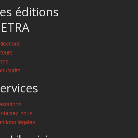
es éditions
PETRA
llections
teurs
vres
nuscrits
ervices
estations
ntactez-nous
ntions légales