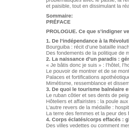
problématiques avec le passé, la rel
et paisible, tout en dissimulant la r
Sommaire:
PRÉFACE
PROLOGUE. Ce que s’indigner ve
1. De l’indépendance à la Révolut
Bourguiba : récit d’une bataille ina
Des fondements de la politique de 
2. La naissance d’un paradis : gén
« Je bâtis donc je suis » : l’hôtel, l’
Le pouvoir de montrer et de se mont
Palaces et fortifications apothéotiq
Mimétisme, ressemblance et dissemb
3. De quoi le tourisme balnéaire e
Le ruban côtier et ses dents de pei
Hôteliers et affairistes : la poule aux
L’autre revers de la médaille : hospit
La terre des femmes et la peur de
4. Corps éclatés/corps effacés : g
Des villes vedettes ou comment mes