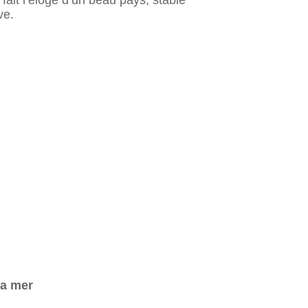
fait l’éloge d’un beau pays, stable
ve.
la mer