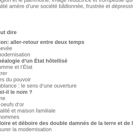
igion et le patrimoine, image réductrice et trompeuse qui 
éalité amère d’une société bâillonnée, frustrée et dépressi
ut dire
ion: aller-retour entre deux temps
chevée
modernisation
éalogie d’un État hôtellisé
homme et l’État
rer
ues du pouvoir
lance : le sens d’une ouverture
st-il le nom ?
gne
 oeufs d’or
alité et maison familiale
s hommes
loire et déboire des double damnés de la terre et de 
urer la modernisation