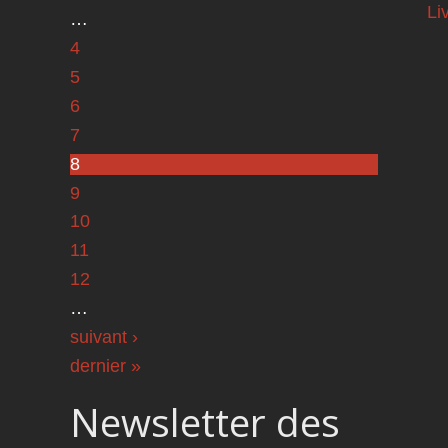
Li
…
4
5
6
7
8
9
10
11
12
…
suivant ›
dernier »
Newsletter des