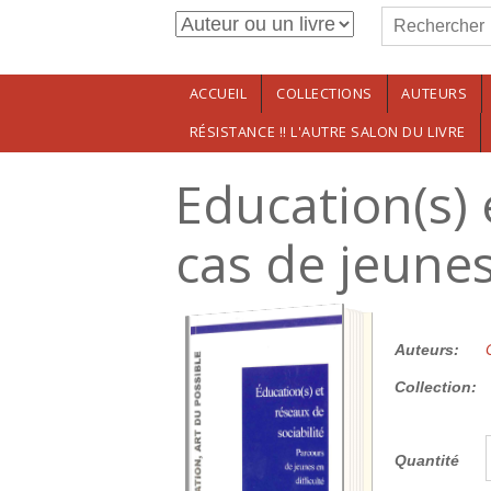
Formulaire de r
Aller au contenu principal
Rechercher
ACCUEIL
COLLECTIONS
AUTEURS
RÉSISTANCE !! L'AUTRE SALON DU LIVRE
Education(s) 
cas de jeunes
23.00€
Auteurs:
Collection:
Quantité