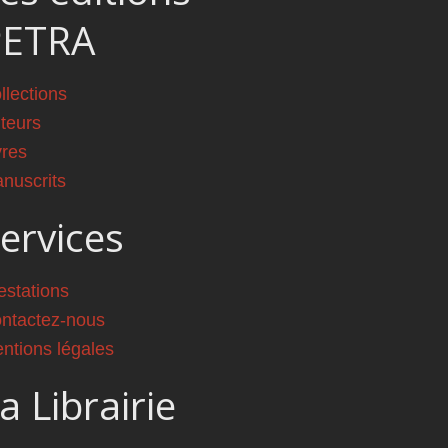
PETRA
llections
teurs
vres
nuscrits
ervices
estations
ntactez-nous
ntions légales
a Librairie