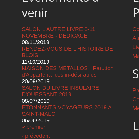
venir
SALON L'AUTRE LIVRE 8-11
Co
NOVEMBRE - DEDICACE
Au
08/11/2019
Li
RENDEZ-VOUS DE L'HISTOIRE DE
BLOIS
Ma
11/10/2019
MAISON DES METALLOS - Parution
S
d'Appartenances in-désirables
20/09/2019
SALON DU LIVRE INSULAIRE
Pr
D'OUESSANT 2019
Co
08/07/2019
ETONNANTS VOYAGEURS 2019 A
Me
SAINT-MALO
06/06/2019
L
Pages
« premier
‹ précédent