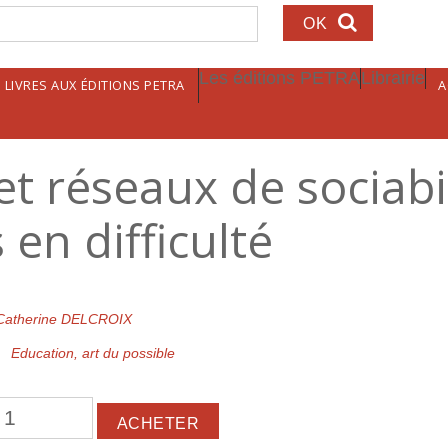
echerche
Les éditions PETRA
Librairie
LIVRES AUX ÉDITIONS PETRA
A
et réseaux de sociabi
 en difficulté
Catherine DELCROIX
Education, art du possible