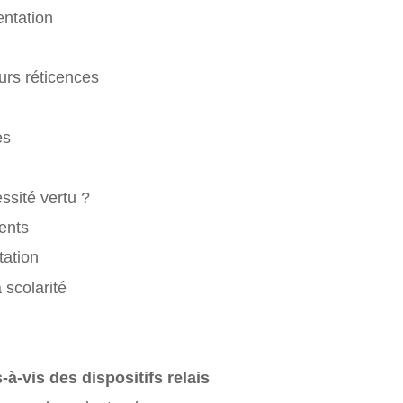
entation
urs réticences
es
essité vertu ?
rents
tation
 scolarité
-à-vis des dispositifs relais