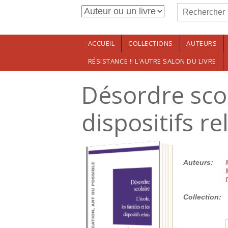
Formulaire de r
Aller au contenu principal
Rechercher
ACCUEIL
COLLECTIONS
AUTEURS
RÉSISTANCE !! L'AUTRE SALON DU LIVRE
Désordre scola
dispositifs re
20.00€
Auteurs:
Collection: