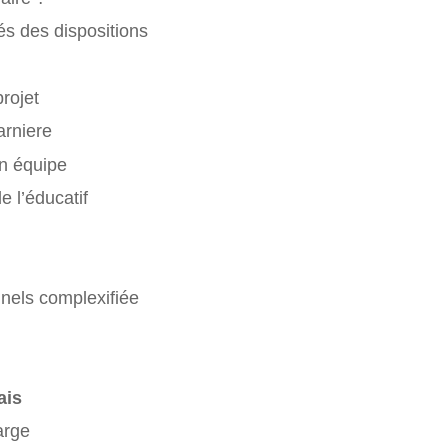
tés des dispositions
projet
rniere
 en équipe
 l’éducatif
nnels complexifiée
ais
arge