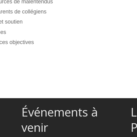
ources de malentendus
rents de collégiens
et soutien
les
ces objectives
Événements à
L
venir