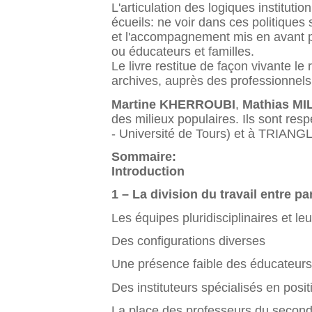
L'articulation des logiques instituti
écueils: ne voir dans ces politiques s
et l'accompagnement mis en avant par
ou éducateurs et familles.
Le livre restitue de façon vivante l
archives, auprès des professionnels,
Martine KHERROUBI
,
Mathias MI
des milieux populaires. Ils sont r
- Université de Tours) et à TRIANG
Sommaire:
Introduction
1 – La division du travail entre pa
Les équipes pluridisciplinaires et le
Des configurations diverses
Une présence faible des éducateurs
Des instituteurs spécialisés en posit
La place des professeurs du second