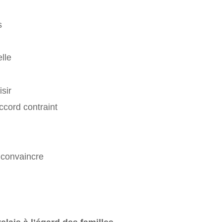
s
lle
isir
ccord contraint
 convaincre