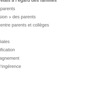
elais à l’égard des familles
 parents
ésion » des parents
entre parents et collèges
liales
ification
mpagnement
d’ingérence