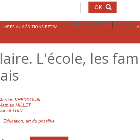
echerche
Les éditions PETRA
Librairie
LIVRES AUX ÉDITIONS PETRA
A
ire. L'école, les fami
lais
Martine KHERROUBI
Mathias MILLET
Daniel THIN
Education, art du possible