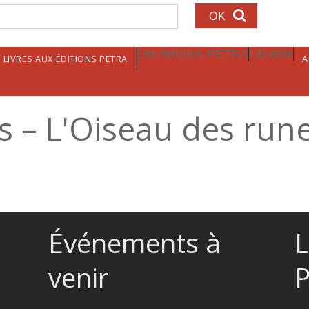
echerche
Les éditions PETRA
Librairie
LIVRES AUX ÉDITIONS PETRA
A
es – L'Oiseau des run
Événements à
L
venir