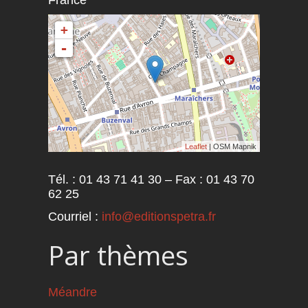
+
-
Leaflet
| OSM Mapnik
Tél. : 01 43 71 41 30 – Fax : 01 43 70
62 25
Courriel :
info@editionspetra.fr
Par thèmes
Méandre