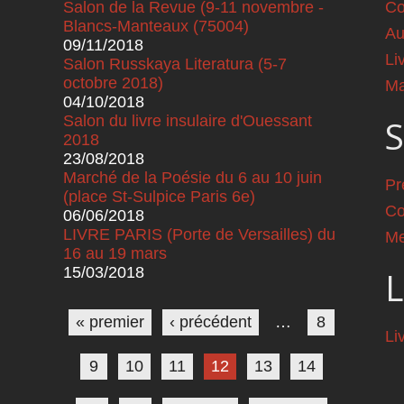
Salon de la Revue (9-11 novembre -
Co
Blancs-Manteaux (75004)
Au
09/11/2018
Li
Salon Russkaya Literatura (5-7
octobre 2018)
Ma
04/10/2018
Salon du livre insulaire d'Ouessant
S
2018
23/08/2018
Marché de la Poésie du 6 au 10 juin
Pr
(place St-Sulpice Paris 6e)
Co
06/06/2018
LIVRE PARIS (Porte de Versailles) du
Me
16 au 19 mars
15/03/2018
L
Pages
« premier
‹ précédent
…
8
Li
9
10
11
12
13
14