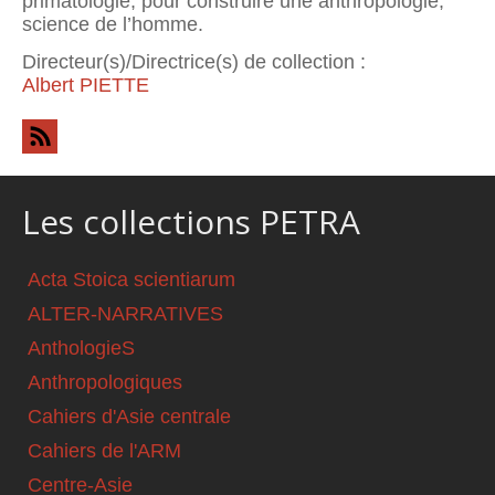
primatologie, pour construire une anthropo­logie,
science de l’homme.
Directeur(s)/Directrice(s) de collection :
Albert PIETTE
Les collections PETRA
Acta Stoica scientiarum
ALTER-NARRATIVES
AnthologieS
Anthropologiques
Cahiers d'Asie centrale
Cahiers de l'ARM
Centre-Asie