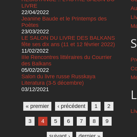
LIVRE
Au
22/04/2022
Li
Jeanine Baude et le Printemps des
Poètes
Ma
23/03/2022
LE SALON DU LIVRE DES BALKANS
S
fête ses dix ans (11 et 12 février 2022)
11/02/2022
IIIe Rencontres littéraires du Courrier
Pr
des Balkans
Co
05/02/2022
Salon du livre russe Russkaya
Me
Literatura (3-5 décembre)
03/12/2021
L
Pages
« premier
‹ précédent
1
2
Li
3
4
5
6
7
8
9
…
suivant ›
dernier »