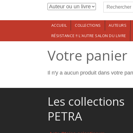
Formulaire de r
Aller au contenu principal
Rechercher
ACCUEIL
COLLECTIONS
AUTEURS
RÉSISTANCE !! L'AUTRE SALON DU LIVRE
Votre panier
Il n'y a aucun produit dans votre pan
Les collections
PETRA