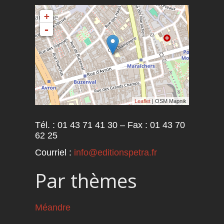
+
-
Leaflet
| OSM Mapnik
Tél. : 01 43 71 41 30 – Fax : 01 43 70
62 25
Courriel :
info@editionspetra.fr
Par thèmes
Méandre