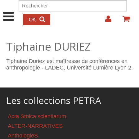
Aller au contenu principal
Rechercher
Formulaire de recherche
Tiphaine DURIEZ
Tiphaine Duriez est maîtresse de conférences en
anthropologie - LADEC, Université Lumière Lyon 2.
Les collections PETRA
Acta Stoica scientiarum
ALTER-NARRATIVES
AnthologieS