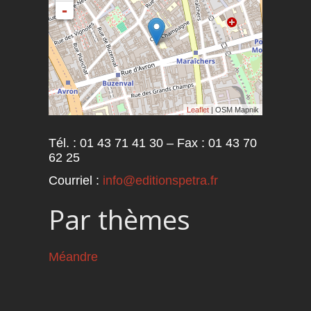
-
Leaflet
| OSM Mapnik
Tél. : 01 43 71 41 30 – Fax : 01 43 70
62 25
Courriel :
info@editionspetra.fr
Par thèmes
Méandre