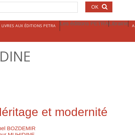
echerche
Les éditions PETRA
Librairie
LIVRES AUX ÉDITIONS PETRA
A
DINE
éritage et modernité
hel BOZDEMIR
our MUHIDINE