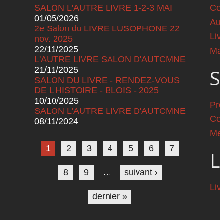
SALON L'AUTRE LIVRE 1-2-3 MAI
Co
01/05/2026
Au
2e Salon du LIVRE LUSOPHONE 22
Li
nov. 2025
22/11/2025
Ma
L'AUTRE LIVRE SALON D'AUTOMNE
21/11/2025
S
SALON DU LIVRE - RENDEZ-VOUS
DE L'HISTOIRE - BLOIS - 2025
10/10/2025
Pr
SALON L'AUTRE LIVRE D'AUTOMNE
Co
08/11/2024
Pages
Me
1
2
3
4
5
6
7
L
8
9
…
suivant ›
Li
dernier »