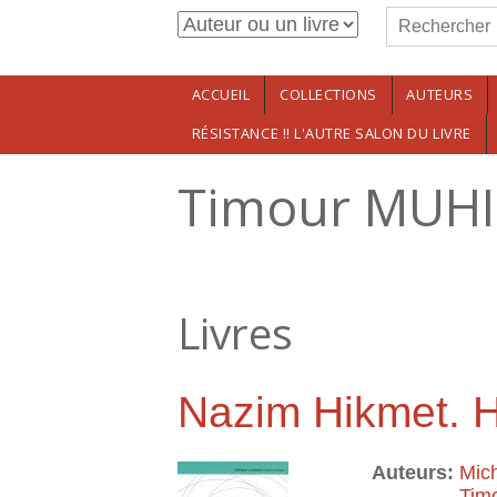
Formulaire de r
Aller au contenu principal
Rechercher
ACCUEIL
COLLECTIONS
AUTEURS
RÉSISTANCE !! L'AUTRE SALON DU LIVRE
Timour MUHI
Livres
Nazim Hikmet. H
Auteurs:
Mic
Tim