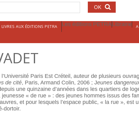
echerche
Les éditions PETRA
Librairie
LIVRES AUX ÉDITIONS PETRA
A
VADET
’Université Paris Est Créteil, auteur de plusieurs ouvra
s de cité
, Paris, Armand Colin, 2006 ; J
eunes dangereux
 depuis une quinzaine d’années dans les quartiers de lo
la jeunesse « de rue » : des jeunes hommes issus des fam
auvres, et pour lesquels l’espace public, « la rue », est u
-dortoir.