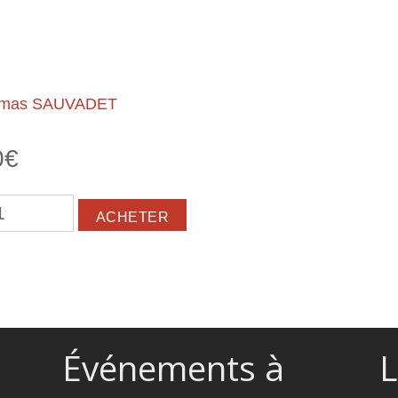
mas SAUVADET
0€
 du bitume
Événements à
L