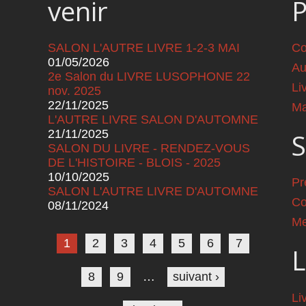
venir
SALON L'AUTRE LIVRE 1-2-3 MAI
Co
01/05/2026
Au
2e Salon du LIVRE LUSOPHONE 22
Li
nov. 2025
22/11/2025
Ma
L'AUTRE LIVRE SALON D'AUTOMNE
21/11/2025
S
SALON DU LIVRE - RENDEZ-VOUS
DE L'HISTOIRE - BLOIS - 2025
10/10/2025
Pr
SALON L'AUTRE LIVRE D'AUTOMNE
Co
08/11/2024
Pages
Me
1
2
3
4
5
6
7
L
8
9
…
suivant ›
Li