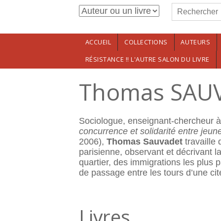
Formulaire de r
Aller au contenu principal
Rechercher
ACCUEIL
COLLECTIONS
AUTEURS
RÉSISTANCE !! L'AUTRE SALON DU LIVRE
Thomas SAU
Sociologue, enseignant-chercheur à l
concurrence et solidarité entre jeune
2006),
Thomas Sauvadet
travaille
parisienne, observant et décrivant 
quartier, des immigrations les plus p
de passage entre les tours d’une cité
Livres