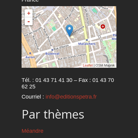
+
-
Leaflet
| OSM Mapnik
Tél. : 01 43 71 41 30 – Fax : 01 43 70
62 25
Courriel :
info@editionspetra.fr
Par thèmes
Méandre