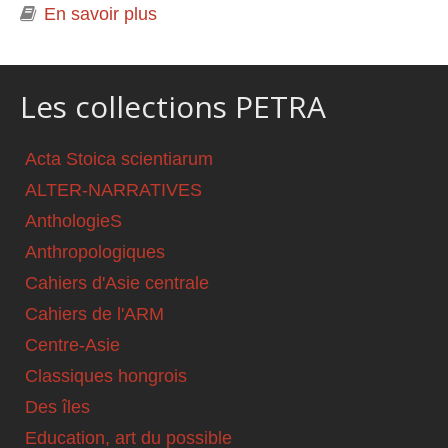
En savoir plus
à propos de Le désir de l'Autre.
René Girard et Michel Henry
Les collections PETRA
Acta Stoica scientiarum
ALTER-NARRATIVES
AnthologieS
Anthropologiques
Cahiers d'Asie centrale
Cahiers de l'ARM
Centre-Asie
Classiques hongrois
Des îles
Education, art du possible