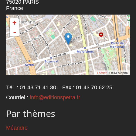
75020
PARIS
France
+
-
Leaflet
| OSM Mapnik
Tél. : 01 43 71 41 30 – Fax : 01 43 70 62 25
Courriel :
info@editionspetra.fr
Par thèmes
Méandre