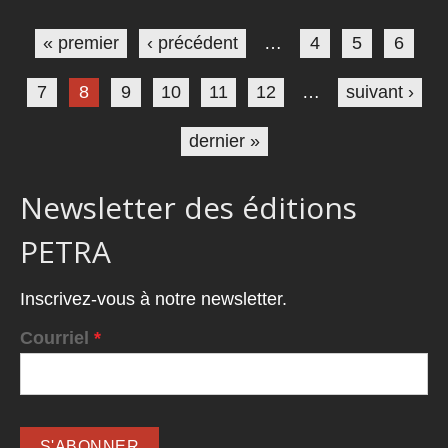
Pages
« premier
‹ précédent
…
4
5
6
7
8
9
10
11
12
…
suivant ›
dernier »
Newsletter des éditions
PETRA
Inscrivez-vous à notre newsletter.
Courriel
*