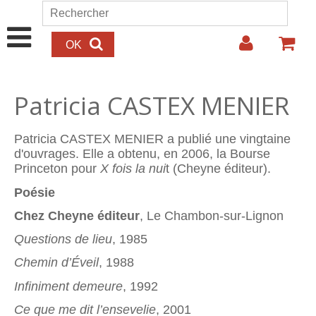
Aller au contenu principal
Rechercher
Formulaire de recherche
Patricia CASTEX MENIER
Patricia CASTEX MENIER a publié une vingtaine
d'ouvrages. Elle a obtenu, en 2006, la Bourse
Princeton pour
X fois la nui
t (Cheyne éditeur).
Poésie
Chez Cheyne éditeur
, Le Chambon-sur-Lignon
Questions de lieu
, 1985
Chemin d’Éveil
, 1988
Infiniment demeure
, 1992
Ce que me dit l’ensevelie
, 2001