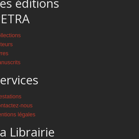
es éditions
PETRA
llections
teurs
vres
nuscrits
ervices
estations
ntactez-nous
ntions légales
a Librairie