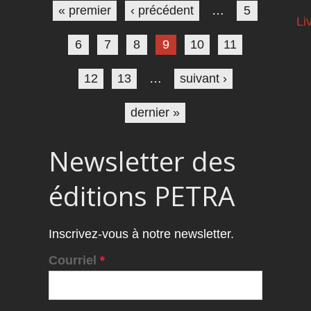
« premier
‹ précédent
…
5
Li
6
7
8
9
10
11
12
13
…
suivant ›
dernier »
Newsletter des
éditions PETRA
Inscrivez-vous à notre newsletter.
Courriel
*