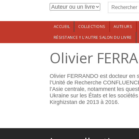
Formulaire de r
Aller au contenu principal
Rechercher
ACCUEIL
COLLECTIONS
AUTEURS
RÉSISTANCE !! L'AUTRE SALON DU LIVRE
Olivier FER
Olivier FERRANDO est docteur en sci
l’Unité de Recherche CONFLUENCE, 
l’Asie centrale, notamment les questi
Ukraine sur les États et les sociétés 
Kirghizstan de 2013 à 2016.