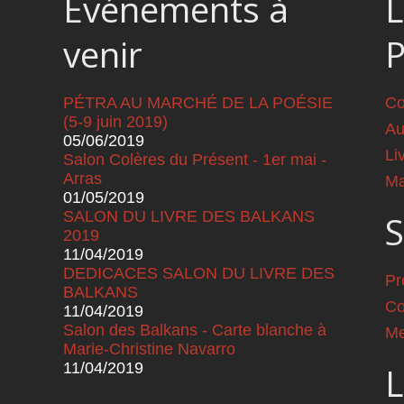
Événements à
L
venir
PÉTRA AU MARCHÉ DE LA POÉSIE
Co
(5-9 juin 2019)
Au
05/06/2019
Li
Salon Colères du Présent - 1er mai -
Arras
Ma
01/05/2019
SALON DU LIVRE DES BALKANS
S
2019
11/04/2019
DEDICACES SALON DU LIVRE DES
Pr
BALKANS
Co
11/04/2019
Salon des Balkans - Carte blanche à
Me
Marie-Christine Navarro
11/04/2019
L
Pages