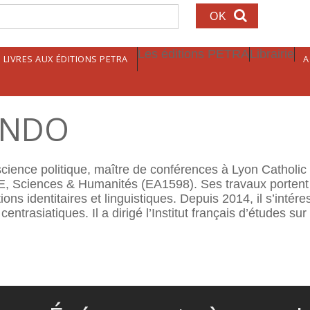
echerche
Les éditions PETRA
Librairie
LIVRES AUX ÉDITIONS PETRA
A
RANDO
ence politique, maître de conférences à Lyon Catholic U
Sciences & Humanités (EA1598). Ses travaux portent su
ons identitaires et linguistiques. Depuis 2014, il s’intére
centrasiatiques. Il a dirigé l’Institut français d’études su