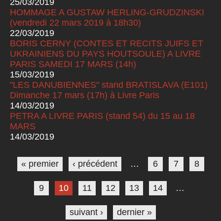
25/03/2019
HOMMAGE A GUSTAW HERLING-GRUDZINSKI
(vendredi 22 mars 2019 à 18h30)
22/03/2019
BORIS CERNY (CONTES ET RECITS JUIFS ET
UKRAINIENS DU PAYS HOUTSOULE) A LIVRE
PARIS SAMEDI 17 MARS (14h)
15/03/2019
"LES DANUBIENNES" stand BRATISLAVA (E101)
Dimanche 17 mars (17h) à Livre Paris
14/03/2019
PETRA A LIVRE PARIS (stand 54) du 15 au 18
MARS
14/03/2019
Pages
« premier
‹ précédent
…
6
7
8
9
10
11
12
13
14
…
suivant ›
dernier »