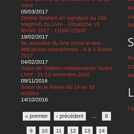
mars
Au
05/03/2017
Li
Denise Brahimi en signature au 23e
Maghreb du Livre - Dimanche 19
Ma
février 2017 - 11h00-12h00
19/02/2017
S
8e Journées du livre russe et des
littératures russophones - 4 & 5 février
2017
Pr
04/02/2017
Co
Salon de l'édition indépendante l'Autre
Livre - 11-13 novembre 2016
Me
09/11/2016
Salon de la Revue du 14 au 16
L
octobre
14/10/2016
Pages
Li
« premier
‹ précédent
…
8
9
10
11
12
13
14