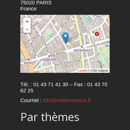
75020
PARIS
France
+
-
Leaflet
| OSM Mapnik
Tél. : 01 43 71 41 30 – Fax : 01 43 70
62 25
Courriel :
info@editionspetra.fr
Par thèmes