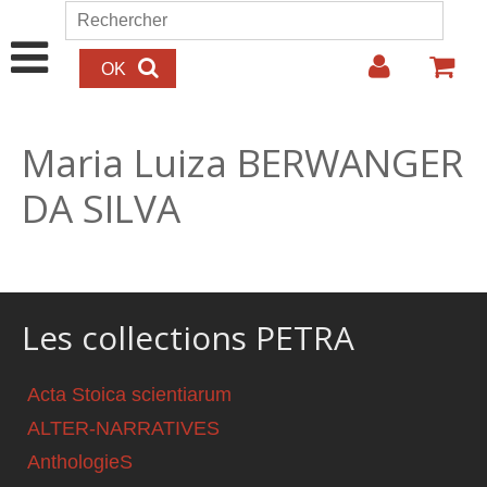
Aller au contenu principal
Rechercher
Formulaire de recherche
Maria Luiza BERWANGER
DA SILVA
Les collections PETRA
Acta Stoica scientiarum
ALTER-NARRATIVES
AnthologieS