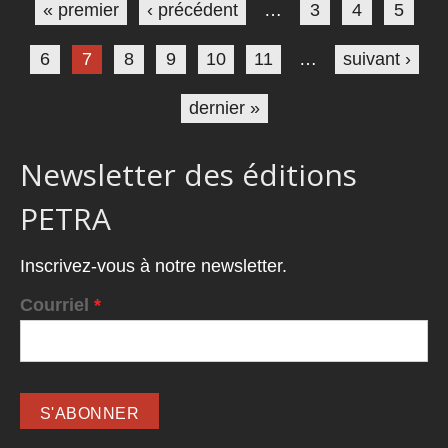
« premier
‹ précédent
…
3
4
5
6
7
8
9
10
11
…
suivant ›
dernier »
Newsletter des éditions
PETRA
Inscrivez-vous à notre newsletter.
Courriel
*