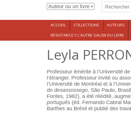
Formulaire de r
Aller au contenu principal
Rechercher
ACCUEIL
COLLECTIONS
AUTEURS
RÉSISTANCE !! L'AUTRE SALON DU LIVRE
Leyla PERRO
Professeur émérite à l’Université de
l’étranger. Professeur invité ou ass
l’Université de Montréal et à l’Unive
do desassossego
, São Paulo, Brasi
Fontes, 1982), a été réédité, augmen
português
(éd. Fernando Cabral Mart
Barthes au Brésil et publié des trav