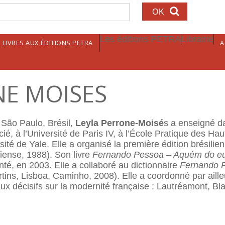
echerche
Les éditions PETRA
Librairie
LIVRES AUX ÉDITIONS PETRA
A
NE MOISES
 São Paulo, Brésil,
Leyla Perrone-Moisé
s a enseigné da
ocié, à l’Université de Paris IV, à l’École Pratique des H
rsité de Yale. Elle a organisé la première édition brésili
liense, 1988). Son livre
Fernando Pessoa – Aquém do eu
té, en 2003. Elle a collaboré au dictionnaire
Fernando 
ins, Lisboa, Caminho, 2008). Elle a coordonné par aill
aux décisifs sur la modernité française : Lautréamont, Bla