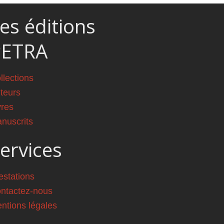
es éditions
PETRA
llections
teurs
vres
nuscrits
ervices
estations
ntactez-nous
ntions légales