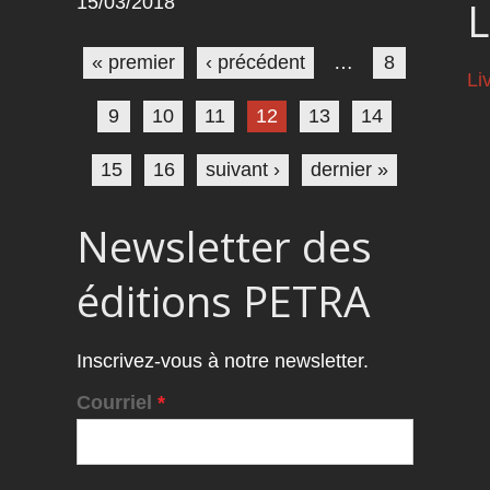
15/03/2018
L
Pages
« premier
‹ précédent
…
8
Li
9
10
11
12
13
14
15
16
suivant ›
dernier »
Newsletter des
éditions PETRA
Inscrivez-vous à notre newsletter.
Courriel
*