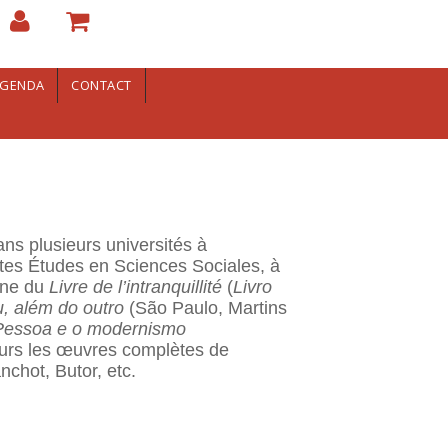
GENDA
CONTACT
ns plusieurs universités à
autes Études en Sciences Sociales, à
enne du
Livre de l’intranquillité
(
Livro
, além do outro
(São Paulo, Martins
Pessoa e o modernismo
eurs les œuvres complètes de
nchot, Butor, etc.