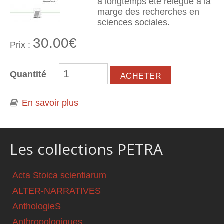
a longtemps été relégué à la
marge des recherches en
sciences sociales.
30.00€
Prix :
Quantité
En savoir plus
à propos de (D')écrire les affects.
Perspectives et enjeux
anthropologiques
Les collections PETRA
Acta Stoica scientiarum
ALTER-NARRATIVES
AnthologieS
Anthropologiques