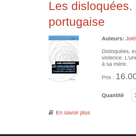
Les disloquées. 
portugaise
Auteurs:
Joë
Disloquées, ex
violence. L'un
à sa mère.
16.0
Prix :
Quantité
En savoir plus
à propos de Les di