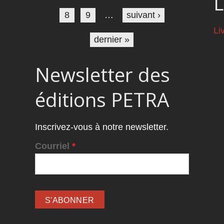
L
8
9
…
suivant ›
Li
dernier »
Newsletter des
éditions PETRA
Inscrivez-vous à notre newsletter.
Courriel
*