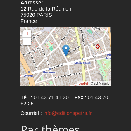
Adresse:
12 Rue de la Réunion
75020
PARIS
France
+
-
Leaflet
| OSM Mapnik
Tél. : 01 43 71 41 30 – Fax : 01 43 70
62 25
Courriel :
info@editionspetra.fr
Par thèmes