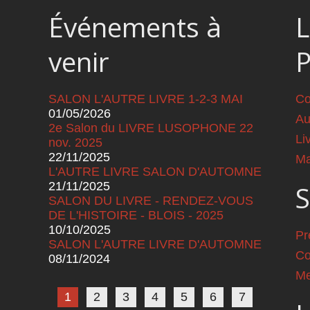
Événements à
L
venir
SALON L'AUTRE LIVRE 1-2-3 MAI
Co
01/05/2026
Au
2e Salon du LIVRE LUSOPHONE 22
Li
nov. 2025
22/11/2025
Ma
L'AUTRE LIVRE SALON D'AUTOMNE
21/11/2025
S
SALON DU LIVRE - RENDEZ-VOUS
DE L'HISTOIRE - BLOIS - 2025
10/10/2025
Pr
SALON L'AUTRE LIVRE D'AUTOMNE
Co
08/11/2024
Pages
Me
1
2
3
4
5
6
7