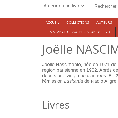
Formulaire de r
Aller au contenu principal
Rechercher
ACCUEIL
COLLECTIONS
AUTEURS
RÉSISTANCE !! L'AUTRE SALON DU LIVRE
Joëlle NASC
Joëlle Nascimento, née en 1971 de p
région parisienne en 1982. Après des
depuis une vingtaine d'années. En 20
l'émission
Lusitania
de Radio Aligre 
Livres