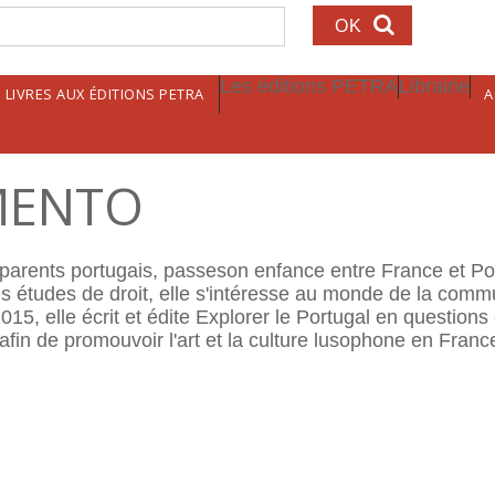
echerche
Les éditions PETRA
Librairie
LIVRES AUX ÉDITIONS PETRA
A
IMENTO
arents portugais, passeson enfance entre France et Port
 études de droit, elle s'intéresse au monde de la communi
15, elle écrit et édite Explorer le Portugal en questions
afin de promouvoir l'art et la culture lusophone en Franc