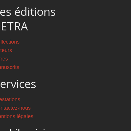
es éditions
PETRA
llections
teurs
vres
nuscrits
ervices
estations
ntactez-nous
ntions légales