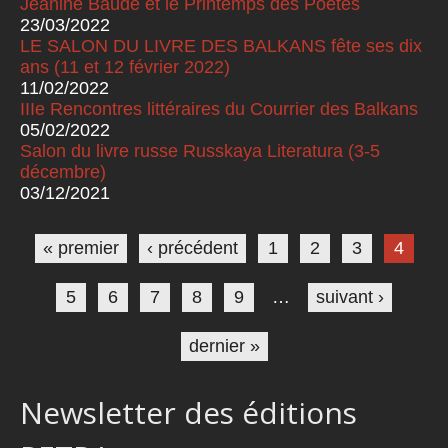
Jeanine Baude et le Printemps des Poètes
23/03/2022
LE SALON DU LIVRE DES BALKANS fête ses dix
ans (11 et 12 février 2022)
11/02/2022
IIIe Rencontres littéraires du Courrier des Balkans
05/02/2022
Salon du livre russe Russkaya Literatura (3-5
décembre)
03/12/2021
Pages
« premier
‹ précédent
1
2
3
4
5
6
7
8
9
…
suivant ›
dernier »
Newsletter des éditions