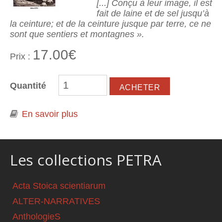
[...] Conçu à leur image, il est
fait de laine et de sel jusqu’à
la ceinture; et de la ceinture jusque par terre, ce ne
sont que sentiers et montagnes ».
17.00€
Prix :
Quantité
En savoir plus
à propos de Vagabondage à travers
les Balkans. Une incursion
subjective au pays des Aroumains
Les collections PETRA
Acta Stoica scientiarum
ALTER-NARRATIVES
AnthologieS