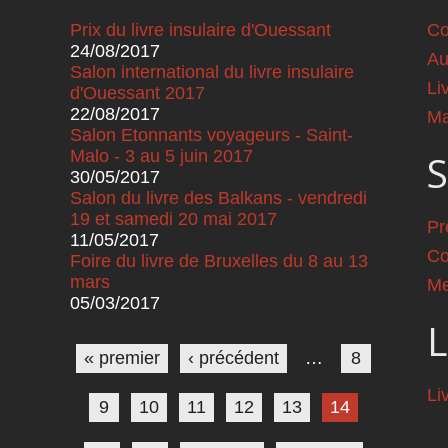
Prix du livre insulaire d'Ouessant
Co
24/08/2017
Au
Salon international du livre insulaire
Li
d'Ouessant 2017
22/08/2017
Ma
Salon Etonnants voyageurs - Saint-
Malo - 3 au 5 juin 2017
S
30/05/2017
Salon du livre des Balkans - vendredi
19 et samedi 20 mai 2017
Pr
11/05/2017
Co
Foire du livre de Bruxelles du 8 au 13
mars
Me
05/03/2017
Pages
L
« premier
‹ précédent
…
8
Li
9
10
11
12
13
14