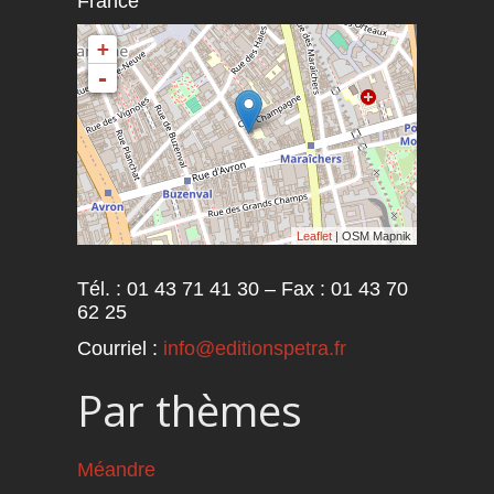
France
+
-
Leaflet
| OSM Mapnik
Tél. : 01 43 71 41 30 – Fax : 01 43 70
62 25
Courriel :
info@editionspetra.fr
Par thèmes
Méandre