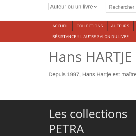
Formulaire de r
Aller au contenu principal
Rechercher
ACCUEIL
COLLECTIONS
AUTEURS
RÉSISTANCE !! L'AUTRE SALON DU LIVRE
Hans HARTJE
Depuis 1997, Hans Hartje est maître
Les collections
PETRA