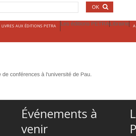
echerche
Les éditions PETRA
Librairie
LIVRES AUX ÉDITIONS PETRA
A
 de conférences à l'université de Pau.
Événements à
L
venir