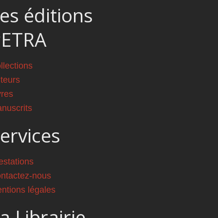
es éditions
PETRA
llections
teurs
vres
nuscrits
ervices
estations
ntactez-nous
ntions légales
a Librairie