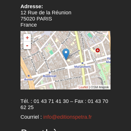
Adresse:
12 Rue de la Réunion
75020
PARIS
France
+
-
Leaflet
| OSM Mapnik
Tél. : 01 43 71 41 30 – Fax : 01 43 70
62 25
Courriel :
info@editionspetra.fr