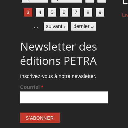
3
4
5
6
7
8
9
Li
…
suivant ›
dernier »
Newsletter des
éditions PETRA
Inscrivez-vous à notre newsletter.
Courriel
*