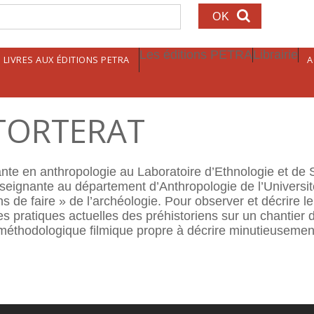
echerche
Les éditions PETRA
Librairie
LIVRES AUX ÉDITIONS PETRA
A
TORTERAT
e en anthropologie au Laboratoire d’Ethnologie et de 
seignante au département d’Anthropologie de l’Universi
ns de faire » de l’archéologie. Pour observer et décrire 
les pratiques actuelles des préhistoriens sur un chantier d
éthodologique filmique propre à décrire minutieusement